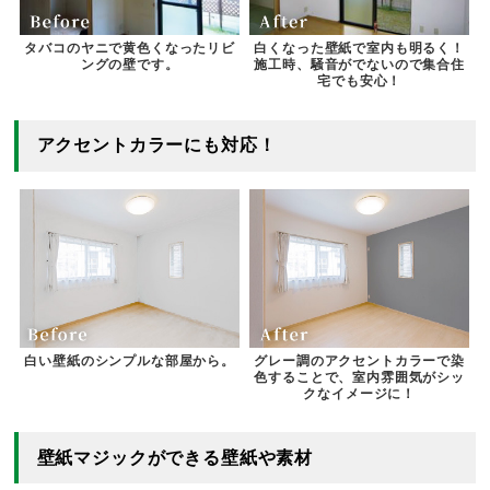
タバコのヤニで黄色くなったリビ
白くなった壁紙で室内も明るく！
ングの壁です。
施工時、騒音がでないので集合住
宅でも安心！
アクセントカラーにも対応！
白い壁紙のシンプルな部屋から。
グレー調のアクセントカラーで染
色することで、室内雰囲気がシッ
クなイメージに！
壁紙マジックができる壁紙や素材