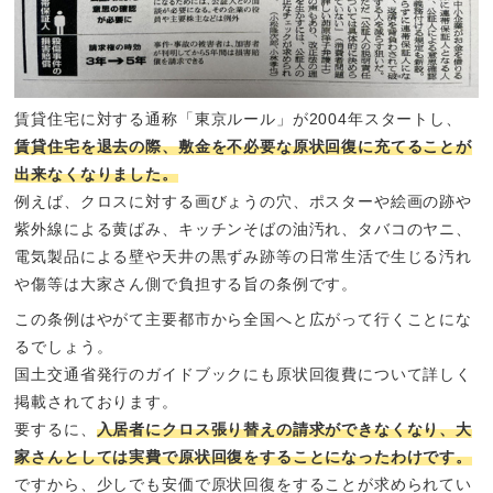
賃貸住宅に対する通称「東京ルール」が2004年スタートし、
賃貸住宅を退去の際、敷金を不必要な原状回復に充てることが
出来なくなりました。
例えば、クロスに対する画びょうの穴、ポスターや絵画の跡や
紫外線による黄ばみ、キッチンそばの油汚れ、タバコのヤニ、
電気製品による壁や天井の黒ずみ跡等の日常生活で生じる汚れ
や傷等は大家さん側で負担する旨の条例です。
この条例はやがて主要都市から全国へと広がって行くことにな
るでしょう。
国土交通省発行のガイドブックにも原状回復費について詳しく
掲載されております。
要するに、
入居者にクロス張り替えの請求ができなくなり、大
家さんとしては実費で原状回復をすることになったわけです。
ですから、少しでも安価で原状回復をすることが求められてい