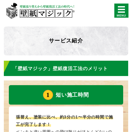
「壁紙マジック」で壁紙
MENU
ホーム
サービス紹介
壁紙マジックについて
壁紙復活工法マニュアル
「壁紙マジック」壁紙復活工法のメリット
よくあるご質問
会社概要
短い施工時間
張替え、塗装に比べ、約3分の1〜半分の時間で施
工が完了します！
ペンキと違い周囲への飛び散りがほとんどないの